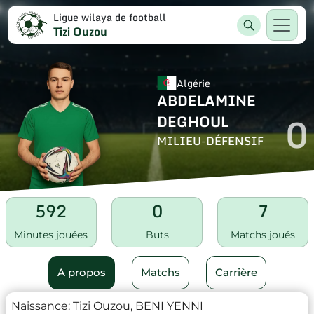
Ligue wilaya de football
Tizi Ouzou
Algérie
ABDELAMINE
0
DEGHOUL
MILIEU-DÉFENSIF
592
0
7
Minutes jouées
Buts
Matchs joués
A propos
Matchs
Carrière
Naissance:
Tizi Ouzou, BENI YENNI