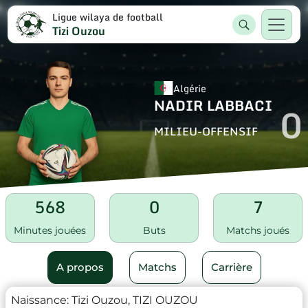
Ligue wilaya de football
Tizi Ouzou
Algérie
NADIR LABBACI
0
MILIEU-OFFENSIF
568
0
7
Minutes jouées
Buts
Matchs joués
A propos
Matchs
Carrière
Naissance:
Tizi Ouzou, TIZI OUZOU