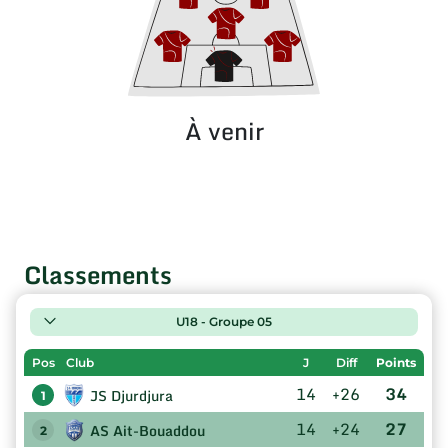
À venir
Classements
U18 - Groupe 05
Pos
Club
J
Diff
Points
14
+26
34
JS Djurdjura
1
14
+24
27
AS Ait-Bouaddou
2