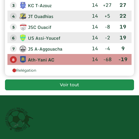
14
+27
27
KC T-Azouz
3
14
+5
22
JT Ouadhias
4
14
-8
19
JSC Ouacif
5
14
-2
19
US Assi-Youcef
6
14
-4
9
JS A-Aggouacha
7
14
-68
-19
Ath-Yani AC
8
Relégation
Voir tout