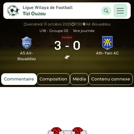
Ligue Wilaya de Football
Tizi Ouzou
vendredi 31 octobre 2025
11:30
Ait-Bouaddou
U18 - Groupe 05
1ère journée
3
-
0
Forfait
AS Ait-
Ath-Yani AC
Bouaddou
Commentaire
Composition
Média
Contenu connexe