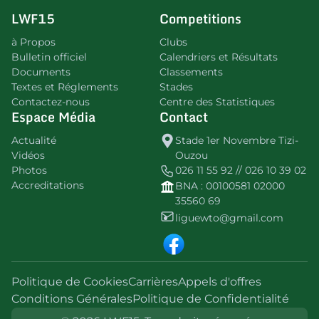
LWF15
Competitions
à Propos
Clubs
Bulletin officiel
Calendriers et Résultats
Documents
Classements
Textes et Réglements
Stades
Contactez-nous
Centre des Statistiques
Espace Média
Contact
Actualité
Stade 1er Novembre Tizi-
Vidéos
Ouzou
Photos
026 11 55 92 // 026 10 39 02
Accreditations
BNA : 00100581 02000
35560 69
liguewto@gmail.com
Politique de Cookies
Carrières
Appels d'offres
Conditions Générales
Politique de Confidentialité