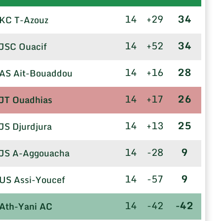
14
+29
34
KC T-Azouz
14
+52
34
JSC Ouacif
14
+16
28
AS Ait-Bouaddou
14
+17
26
JT Ouadhias
14
+13
25
JS Djurdjura
14
-28
9
JS A-Aggouacha
14
-57
9
US Assi-Youcef
14
-42
-42
Ath-Yani AC