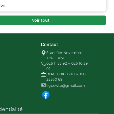
ion
Voir tout
Contact
Stade 1er Novembre
Tizi-Ouzou
026 11 55 92 // 026 10 39
02
BNA : 00100581 02000
35560 69
liguewto@gmail.com
dentialité