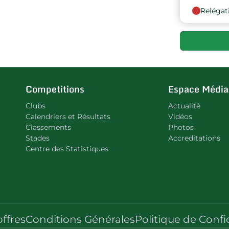
Relégat
Competitions
Espace Média
Clubs
Actualité
Calendriers et Résultats
Vidéos
Classements
Photos
Stades
Accreditations
Centre des Statistiques
offres
Conditions Générales
Politique de Confi