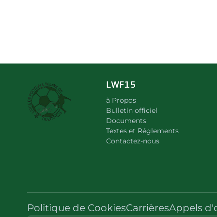
LWF15
à Propos
Bulletin officiel
Documents
Textes et Réglements
Contactez-nous
Politique de Cookies
Carrières
Appels d'