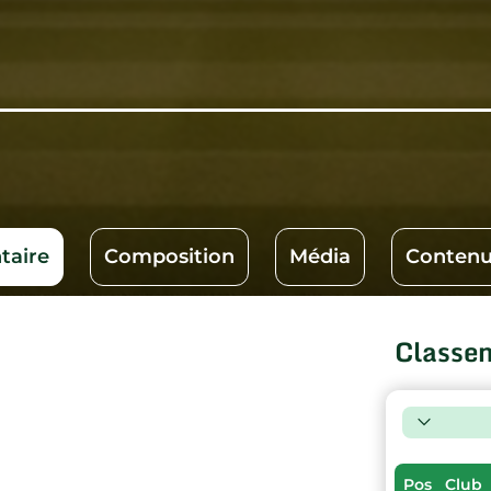
aire
Composition
Média
Contenu
Classe
Pos
Club