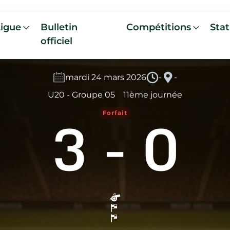
Ligue
Bulletin
Compétitions
Stat
officiel
mardi 24 mars 2026
-
-
U20 - Groupe 05
11ème journée
3
-
0
Forfait