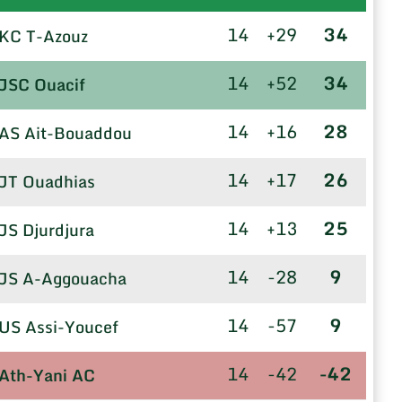
14
+29
34
KC T-Azouz
14
+52
34
JSC Ouacif
14
+16
28
AS Ait-Bouaddou
14
+17
26
JT Ouadhias
14
+13
25
JS Djurdjura
14
-28
9
JS A-Aggouacha
14
-57
9
US Assi-Youcef
14
-42
-42
Ath-Yani AC