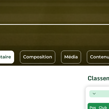
aire
Composition
Média
Contenu
Classe
Pos
Club