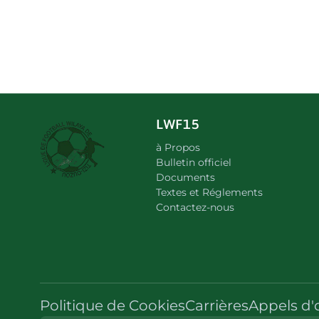
LWF15
à Propos
Bulletin officiel
Documents
Textes et Réglements
Contactez-nous
Politique de Cookies
Carrières
Appels d'