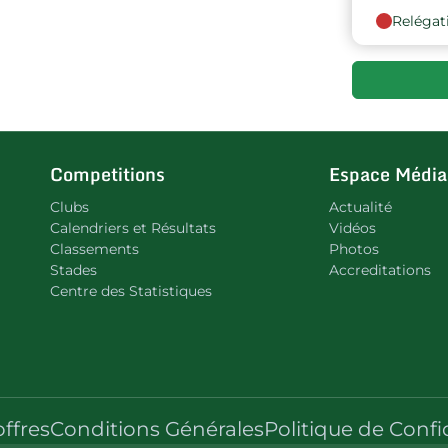
Relégat
Competitions
Espace Média
Clubs
Actualité
Calendriers et Résultats
Vidéos
Classements
Photos
Stades
Accreditations
Centre des Statistiques
offres
Conditions Générales
Politique de Confi