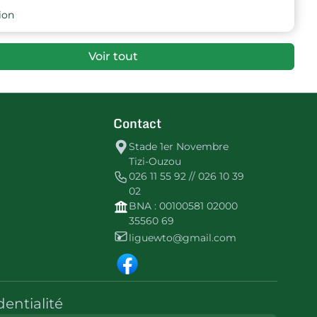
ion
Voir tout
Contact
Stade 1er Novembre
Tizi-Ouzou
026 11 55 92 // 026 10 39
02
BNA : 00100581 02000
35560 69
liguewto@gmail.com
dentialité