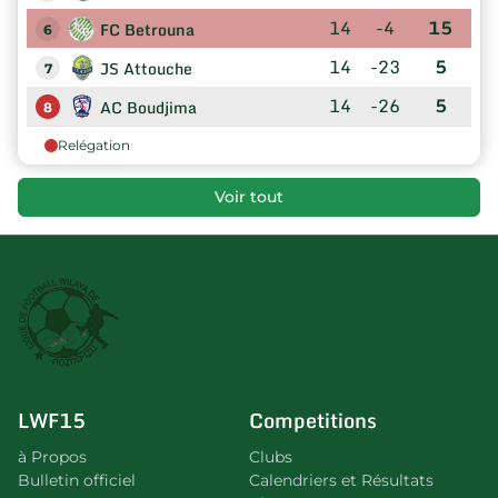
14
-4
15
FC Betrouna
6
14
-23
5
JS Attouche
7
14
-26
5
AC Boudjima
8
Relégation
Voir tout
LWF15
Competitions
à Propos
Clubs
Bulletin officiel
Calendriers et Résultats