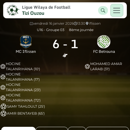
Ligue Wilaya de Football
Tizi Ouzou
vendredi 16 janvier 2026
13:30
Iflissen
U16 - Groupe 03
8ème journée
6
-
1
MC Iflissen
FC Betrouna
HOCINE
MOHAMED AMAR
TALANRIHANA (10')
LARAB (31')
HOCINE
TALANRIHANA (17')
HOCINE
TALANRIHANA (23')
HOCINE
TALANRIHANA (72')
SAMY TAHLOULT (25')
AMIR BENTAYEB (65')