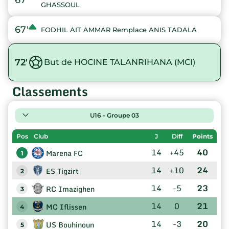
GHASSOUL
67'
FODHIL AIT AMMAR Remplace ANIS TADALA
72'
But de HOCINE TALANRIHANA (MCI)
Classements
U16 - Groupe 03
Pos
Club
J
Diff
Points
14
+45
40
Marena FC
1
14
+10
24
ES Tigzirt
2
14
-5
23
RC Imazighen
3
14
0
21
MC Iflissen
4
14
-3
20
US Bouhinoun
5