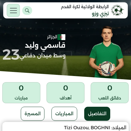
الرابطة الولائية لكرة القدم
تيزي وزو
الجزائر
قاسمي وليد
23
وسط ميدان دفاعي
0
0
0
دقائق اللعب
أهداف
مباريات
التفاصيل
المباريات
المسيرة
الميلاد:
Tizi Ouzou, BOGHNI