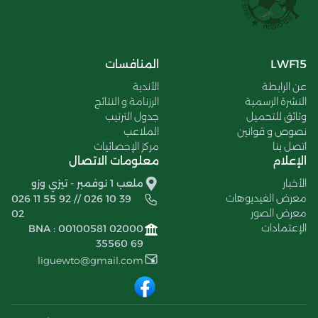
LWF15
المنافسات
عن الرابطة
الأندية
النشرة الرسمية
الرزنامة و النتائج
وثائق للتحميل
جدول الترتيب
نصوص و قوانين
الملاعب
اتصل بنا
مركز الإحصائيات
الإعلام
معلومات الاتصال
الأخبار
ملعب 1 نوفمبر - تيزي وزو
معرض الفيديوهات
026 11 55 92 // 026 10 39
معرض الصور
02
الإعتمادات
BNA : 00100581 02000
35560 69
liguewto@gmail.com