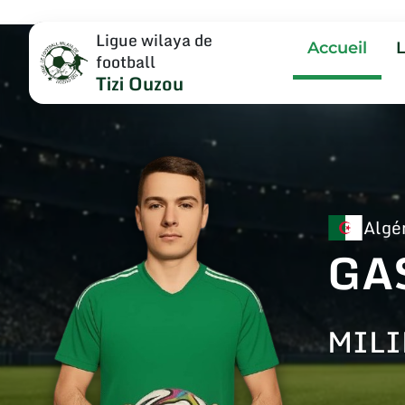
Ligue wilaya de
Accueil
football
Tizi Ouzou
Algé
GA
MILI