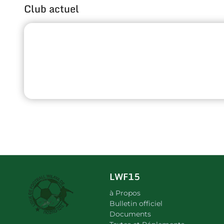
Club actuel
LWF15
à Propos
Bulletin officiel
Documents