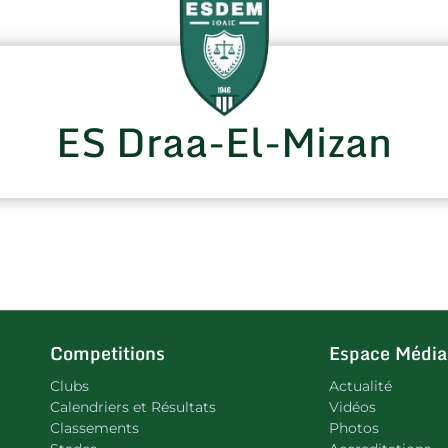
ES Draa-El-Mizan
Competitions
Espace Média
Clubs
Actualité
Calendriers et Résultats
Vidéos
Classements
Photos