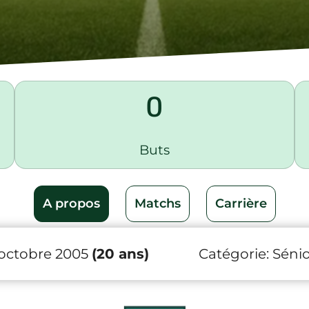
0
Buts
A propos
Matchs
Carrière
 octobre 2005
(20 ans)
Catégorie:
Sénio