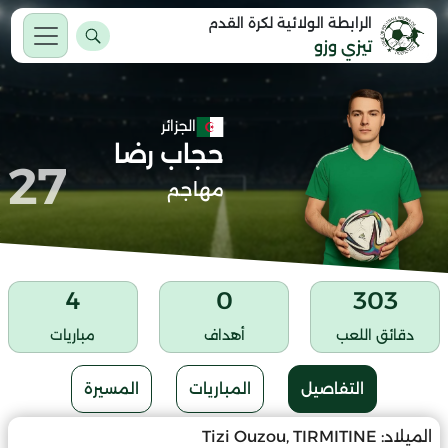
الرابطة الولائية لكرة القدم
تيزي وزو
الجزائر
حجاب رضا
27
مهاجم
4
0
303
دقائق اللعب
أهداف
مباريات
التفاصيل
المباريات
المسيرة
الميلاد:
Tizi Ouzou, TIRMITINE