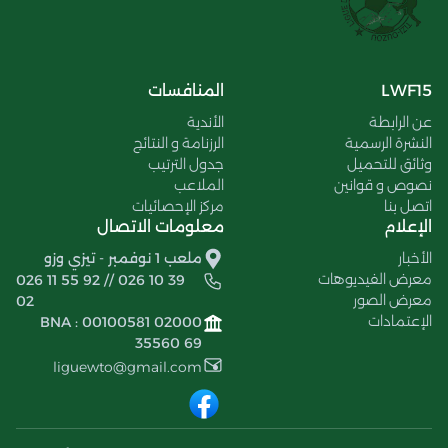
LWF15
المنافسات
عن الرابطة
الأندية
النشرة الرسمية
الرزنامة و النتائج
وثائق للتحميل
جدول الترتيب
نصوص و قوانين
الملاعب
اتصل بنا
مركز الإحصائيات
الإعلام
معلومات الاتصال
الأخبار
ملعب 1 نوفمبر - تيزي وزو
معرض الفيديوهات
026 11 55 92 // 026 10 39
معرض الصور
02
الإعتمادات
BNA : 00100581 02000
35560 69
liguewto@gmail.com