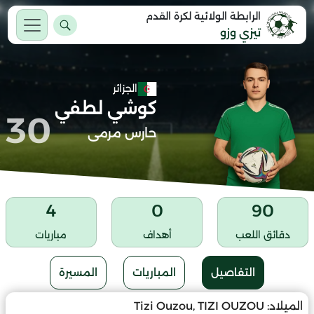
الرابطة الولائية لكرة القدم
تيزي وزو
الجزائر
كوشي لطفي
30
حارس مرمى
4
0
90
دقائق اللعب
أهداف
مباريات
التفاصيل
المباريات
المسيرة
الميلاد:
Tizi Ouzou, TIZI OUZOU