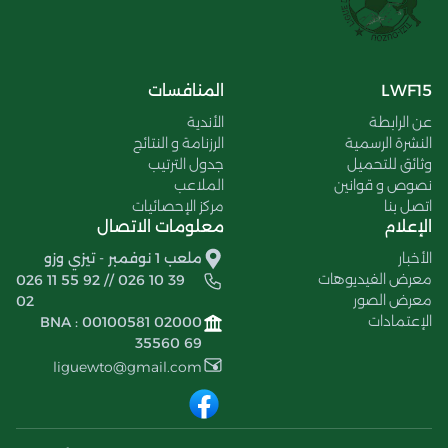
LWF15
المنافسات
عن الرابطة
الأندية
النشرة الرسمية
الرزنامة و النتائج
وثائق للتحميل
جدول الترتيب
نصوص و قوانين
الملاعب
اتصل بنا
مركز الإحصائيات
الإعلام
معلومات الاتصال
الأخبار
ملعب 1 نوفمبر - تيزي وزو
معرض الفيديوهات
026 11 55 92 // 026 10 39
معرض الصور
02
الإعتمادات
BNA : 00100581 02000
35560 69
liguewto@gmail.com