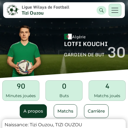
Ligue Wilaya de Football
Tizi Ouzou
Algérie
LOTFI KOUCHI
30
GARDIEN DE BUT
90
0
4
Minutes jouées
Buts
Matchs joués
A propos
Matchs
Carrière
Naissance:
Tizi Ouzou, TIZI OUZOU