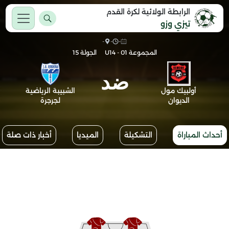
الرابطة الولائية لكرة القدم
تيزي وزو
-
-
-
المجموعة 01 - U14
الجولة 15
ضد
أولبيك مول
الشبيبة الرياضية
الديوان
لجرجرة
أحداث المباراة
التشكيلة
الميديا
أخبار ذات صلة