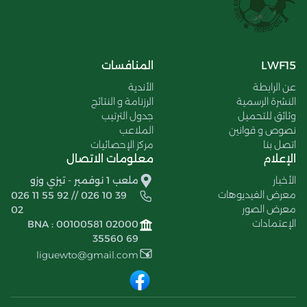
LWF15
المنافسات
عن الرابطة
الأندية
النشرة الرسمية
الرزنامة و النتائج
وثائق للتحميل
جدول الترتيب
نصوص و قوانين
الملاعب
اتصل بنا
مركز الإحصائيات
الإعلام
معلومات الاتصال
الأخبار
ملعب 1 نوفمبر - تيزي وزو
معرض الفيديوهات
026 11 55 92 // 026 10 39
معرض الصور
02
الإعتمادات
BNA : 00100581 02000
35560 69
liguewto@gmail.com