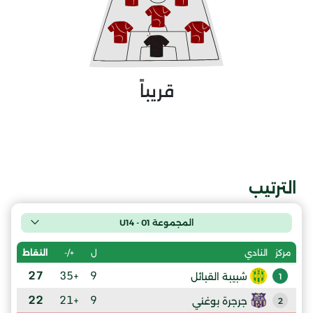
قريباً
الترتيب
المجموعة 01 - U14
ل
+/-
النقاط
مركز
النادي
27
+35
9
شبيبة القبائل
1
22
+21
9
جرجرة بوغني
2