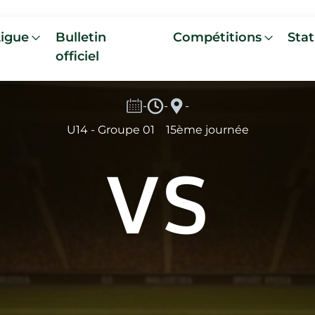
Ligue
Bulletin
Compétitions
Stat
officiel
-
-
-
U14 - Groupe 01
15ème journée
VS