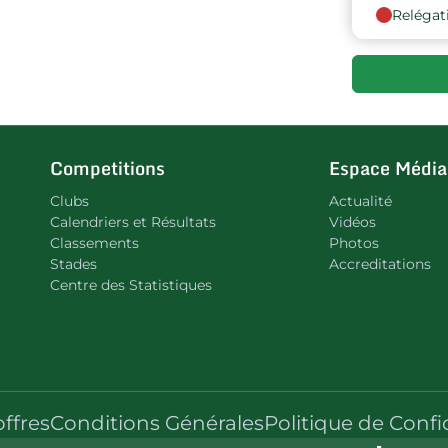
Relégat
9
10
Competitions
Espace Média
Clubs
Actualité
Calendriers et Résultats
Vidéos
Classements
Photos
Stades
Accreditations
Centre des Statistiques
offres
Conditions Générales
Politique de Confi