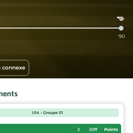
'90
 connexe
ments
U14 - Groupe 01
J
Diff
Points