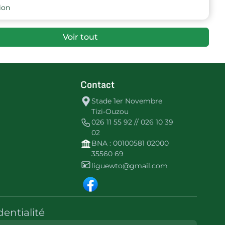
9
-28
1
EN YIRATEN
ion
9
-32
-3
Ath-Yani AC
Voir tout
Contact
Stade 1er Novembre
Tizi-Ouzou
026 11 55 92 // 026 10 39
02
BNA : 00100581 02000
35560 69
liguewto@gmail.com
dentialité