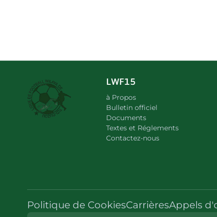
LWF15
à Propos
Bulletin officiel
Documents
Textes et Réglements
Contactez-nous
Politique de Cookies
Carrières
Appels d'