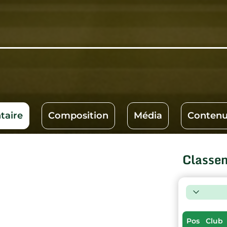
aire
Composition
Média
Contenu
Classe
Pos
Club