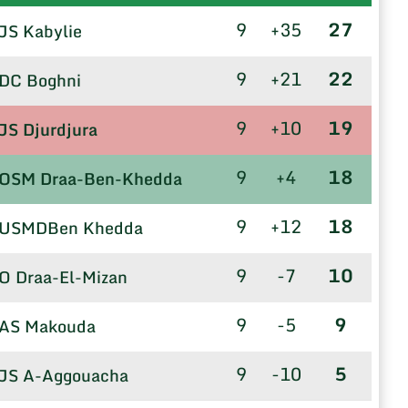
9
+35
27
JS Kabylie
9
+21
22
DC Boghni
9
+10
19
JS Djurdjura
9
+4
18
OSM Draa-Ben-Khedda
9
+12
18
USMDBen Khedda
9
-7
10
O Draa-El-Mizan
9
-5
9
AS Makouda
9
-10
5
JS A-Aggouacha