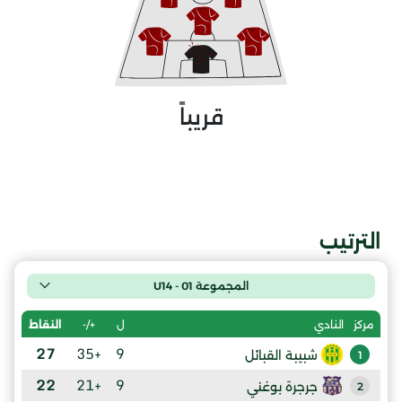
قريباً
الترتيب
المجموعة 01 - U14
ل
+/-
النقاط
مركز
النادي
27
+35
9
شبيبة القبائل
1
22
+21
9
جرجرة بوغني
2