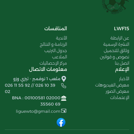
LWF15
المنافسات
عن الرابطة
الأندية
النشرة الرسمية
الرزنامة و النتائج
وثائق للتحميل
جدول الترتيب
نصوص و قوانين
الملاعب
اتصل بنا
مركز الإحصائيات
الإعلام
معلومات الاتصال
الأخبار
ملعب 1 نوفمبر - تيزي وزو
معرض الفيديوهات
026 11 55 92 // 026 10 39
معرض الصور
02
الإعتمادات
BNA : 00100581 02000
35560 69
liguewto@gmail.com