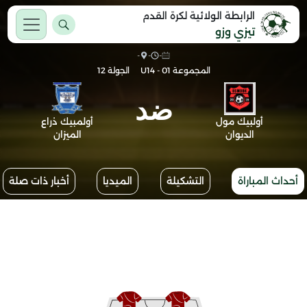
الرابطة الولائية لكرة القدم
تيزي وزو
-
-
-
المجموعة 01 - U14
الجولة 12
ضد
أولبيك مول
أولمبيك ذراع
الديوان
الميزان
أحداث المباراة
التشكيلة
الميديا
أخبار ذات صلة