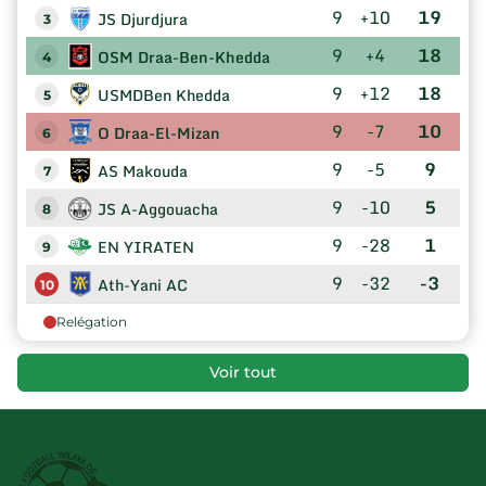
9
+10
19
JS Djurdjura
3
9
+4
18
OSM Draa-Ben-Khedda
4
9
+12
18
USMDBen Khedda
5
9
-7
10
O Draa-El-Mizan
6
9
-5
9
AS Makouda
7
9
-10
5
JS A-Aggouacha
8
9
-28
1
EN YIRATEN
9
9
-32
-3
Ath-Yani AC
10
Relégation
Voir tout