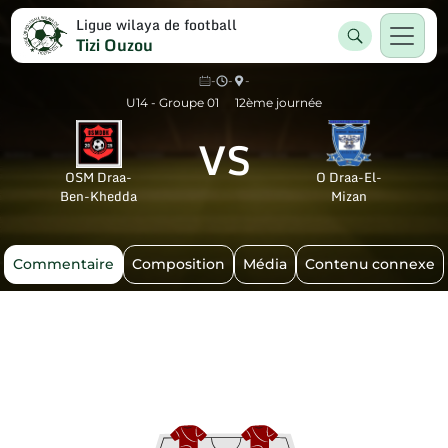
Ligue wilaya de football
Tizi Ouzou
-
-
-
U14 - Groupe 01
12ème journée
VS
OSM Draa-
O Draa-El-
Ben-Khedda
Mizan
Commentaire
Composition
Média
Contenu connexe