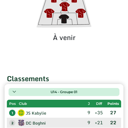
À venir
Classements
U14 - Groupe 01
Pos
Club
J
Diff
Points
9
+35
27
JS Kabylie
1
9
+21
22
DC Boghni
2