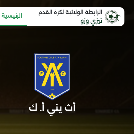
الرابطة الولائية لكرة القدم
الرئيسية
تيزي وزو
أث يني أ. ك