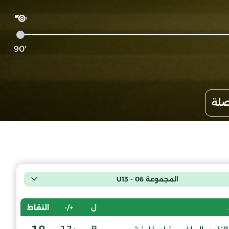
'90
صلة
المجموعة 06 - U13
ل
+/-
النقاط