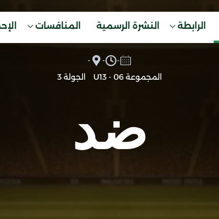
الرابطة
النشرة الرسمية
المنافسات
الإح
-
-
-
المجموعة 06 - U13
الجولة 3
ضد