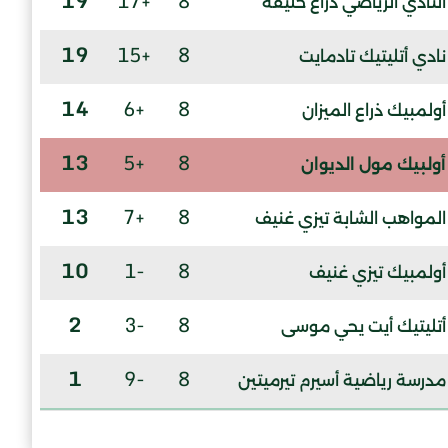
19
+17
8
النادي الرياضي ذراع خليفة
19
+15
8
نادي أتليتيك تادمايت
14
+6
8
أولمبيك ذراع الميزان
13
+5
8
أولبيك مول الديوان
13
+7
8
المواهب الشابة تيزي غنيف
10
-1
8
أولمبيك تيزي غنيف
2
-3
8
أتليتيك أيت يحي موسى
1
-9
8
مدرسة رياضية أسيرم تيرميتين
-9
-37
8
أث يني أ. ك