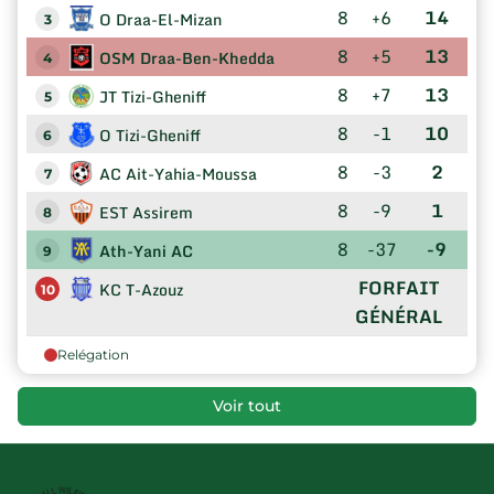
8
+6
14
O Draa-El-Mizan
3
8
+5
13
OSM Draa-Ben-Khedda
4
8
+7
13
JT Tizi-Gheniff
5
8
-1
10
O Tizi-Gheniff
6
8
-3
2
AC Ait-Yahia-Moussa
7
8
-9
1
EST Assirem
8
8
-37
-9
Ath-Yani AC
9
FORFAIT
KC T-Azouz
10
GÉNÉRAL
Relégation
Voir tout