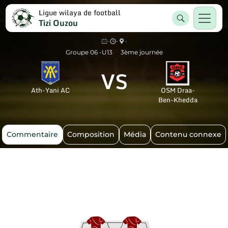
Ligue wilaya de football
Tizi Ouzou
-
-
-
Groupe 06 -U13
3ème journée
VS
Ath-Yani AC
OSM Draa-
Ben-Khedda
Commentaire
Composition
Média
Contenu connexe