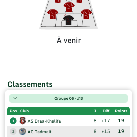
À venir
Classements
Groupe 06 -U13
Pos
Club
J
Diff
Points
8
+17
19
AS Draa-Khelifa
1
8
+15
19
AC Tadmait
2