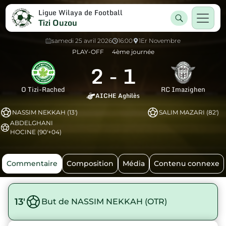
Ligue Wilaya de Football
Tizi Ouzou
samedi 25 avril 2026
16:00
1Er Novembre
PLAY-OFF
4ème journée
2
-
1
O Tizi-Rached
RC Imazighen
AICHE Aghilès
NASSIM NEKKAH (13')
SALIM MAZARI (82')
ABDELGHANI
HOCINE (90'+04)
Commentaire
Composition
Média
Contenu connexe
13'
But de NASSIM NEKKAH (OTR)