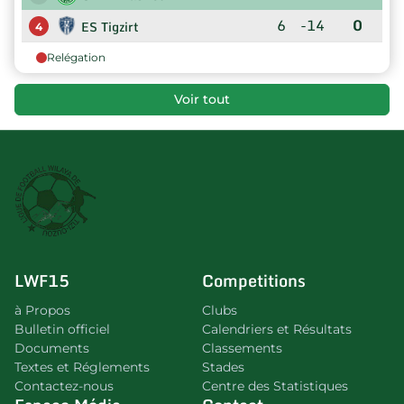
6
-14
0
ES Tigzirt
4
Relégation
Voir tout
LWF15
Competitions
à Propos
Clubs
Bulletin officiel
Calendriers et Résultats
Documents
Classements
Textes et Réglements
Stades
Contactez-nous
Centre des Statistiques