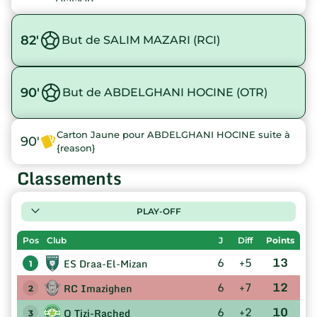
82'
But de SALIM MAZARI (RCI)
90'
But de ABDELGHANI HOCINE (OTR)
Carton Jaune pour ABDELGHANI HOCINE suite à
90'
{reason}
Classements
PLAY-OFF
Pos
Club
J
Diff
Points
6
+5
13
ES Draa-El-Mizan
1
6
+7
12
RC Imazighen
2
6
+2
10
O Tizi-Rached
3