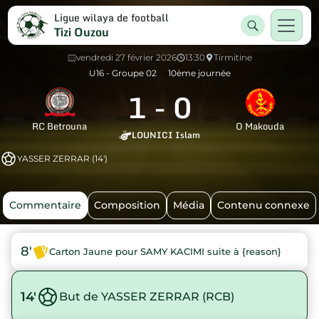
Ligue wilaya de football
Tizi Ouzou
vendredi 27 février 2026
13:30
Tirmitine
U16 - Groupe 02
10ème journée
1
-
0
RC Betrouna
O Makouda
LOUNICI Islam
YASSER ZERRAR (14')
Commentaire
Composition
Média
Contenu connexe
8'
Carton Jaune pour SAMY KACIMI suite à {reason}
14'
But de YASSER ZERRAR (RCB)