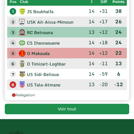
Pos
Club
J
Diff
Points
14
+31
38
JS Boukhalfa
1
14
+17
26
USK Ait-Aissa-Mimoun
2
13
+12
24
RC Betrouna
3
14
+18
24
CS Ihasnaouene
4
14
+12
22
O Makouda
5
14
-11
13
O Timizart-Loghbar
6
14
-59
6
US Sidi-Belloua
7
13
-20
-12
US Tala-Atmane
8
Relégation
Voir tout