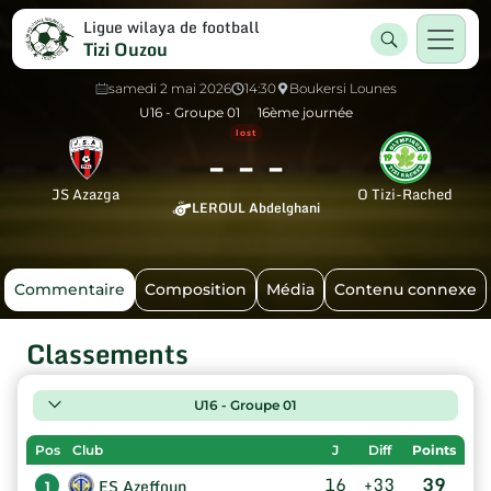
Ligue wilaya de football
Tizi Ouzou
samedi 2 mai 2026
14:30
Boukersi Lounes
U16 - Groupe 01
16ème journée
lost
-
-
-
JS Azazga
O Tizi-Rached
LEROUL Abdelghani
Commentaire
Composition
Média
Contenu connexe
Classements
U16 - Groupe 01
Pos
Club
J
Diff
Points
16
+33
39
ES Azeffoun
1