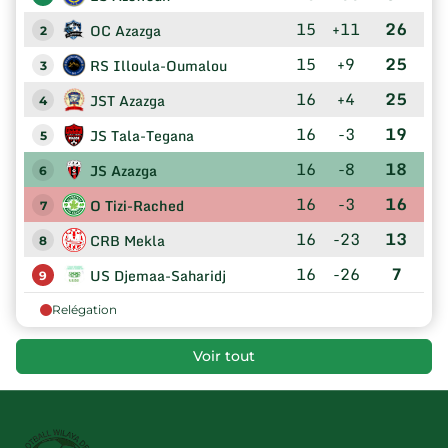
15
+11
26
OC Azazga
2
15
+9
25
RS Illoula-Oumalou
3
16
+4
25
JST Azazga
4
16
-3
19
JS Tala-Tegana
5
16
-8
18
JS Azazga
6
16
-3
16
O Tizi-Rached
7
16
-23
13
CRB Mekla
8
16
-26
7
US Djemaa-Saharidj
9
Relégation
Voir tout