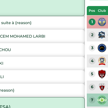
Pos
Club
1
uite à {reason}
2
KACEM MOHAMED LARBI
3
ICHOU
4
KI
5
LI
6
reason}
7
ESA)