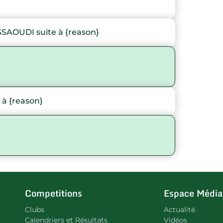
AOUDI suite à {reason}
à {reason}
Competitions
Espace Média
Clubs
Actualité
Calendriers et Résultats
Vidéos