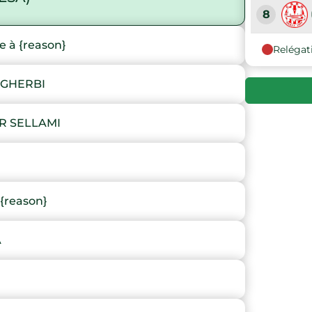
8
 à {reason}
Relégat
9
 GHERBI
R SELLAMI
{reason}
A