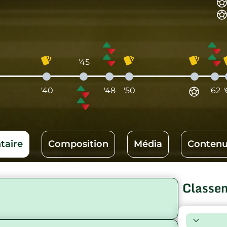
'45
'40
'48
'50
'62
aire
Composition
Média
Contenu
Classe