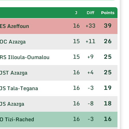
J
Diff
Points
16
+33
39
ES Azeffoun
15
+11
26
OC Azazga
15
+9
25
RS Illoula-Oumalou
16
+4
25
JST Azazga
16
-3
19
JS Tala-Tegana
16
-8
18
JS Azazga
16
-3
16
O Tizi-Rached