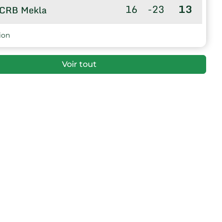
16
-23
13
CRB Mekla
16
-26
7
US Djemaa-Saharidj
ion
Voir tout