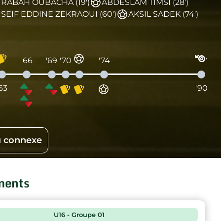
RABAH OUBACHA (19')
ABDESLAM TIMSI (28')
SEIF EDDINE ZEKRAOUI (60')
AKSIL SADEK (74')
'66
'69
'70
'74
'63
'90
 connexe
ments
U16 - Groupe 01