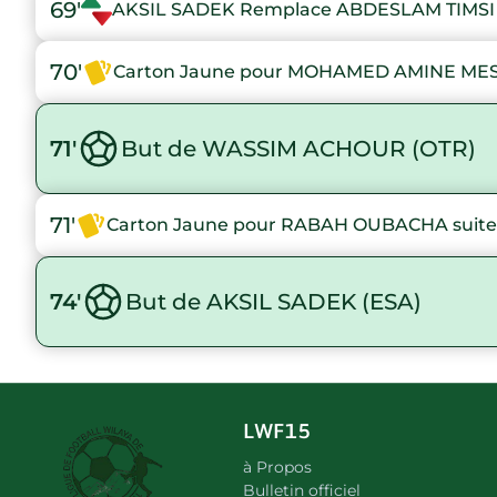
69'
AKSIL SADEK Remplace ABDESLAM TIMSI
70'
Carton Jaune pour MOHAMED AMINE MESS
71'
But de WASSIM ACHOUR (OTR)
71'
Carton Jaune pour RABAH OUBACHA suite 
74'
But de AKSIL SADEK (ESA)
LWF15
à Propos
Bulletin officiel