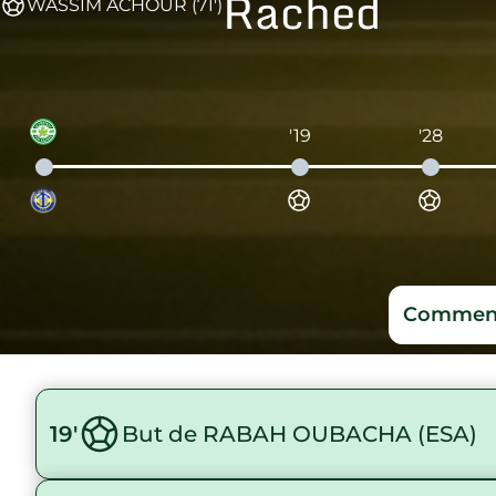
Rached
WASSIM ACHOUR (71')
'19
'28
Comment
19'
But de RABAH OUBACHA (ESA)