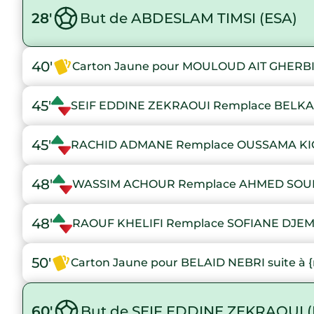
28'
But de ABDESLAM TIMSI (ESA)
40'
Carton Jaune pour MOULOUD AIT GHERBI s
45'
SEIF EDDINE ZEKRAOUI Remplace BEL
45'
RACHID ADMANE Remplace OUSSAMA K
48'
WASSIM ACHOUR Remplace AHMED SOU
48'
RAOUF KHELIFI Remplace SOFIANE DJEM
50'
Carton Jaune pour BELAID NEBRI suite à {
60'
But de SEIF EDDINE ZEKRAOUI (