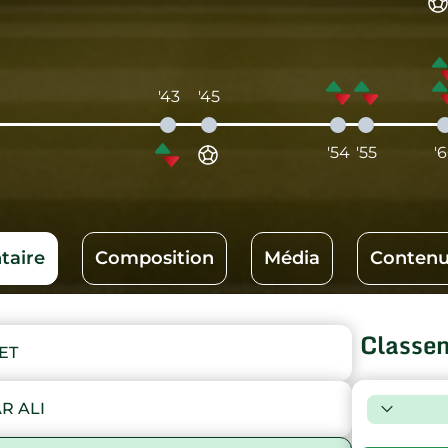
'43
'45
'54
'55
'
aire
Composition
Média
Contenu
Classe
ET
R ALI