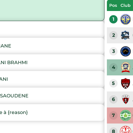
Pos
Club
1
2
IANE
3
NI BRAHMI
4
ANI
5
ESSAOUDENE
6
 à {reason}
7
8