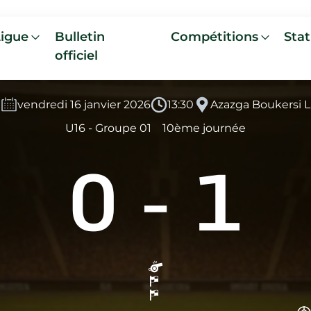
Ligue
Bulletin
Compétitions
Stat
officiel
vendredi 16 janvier 2026
13:30
Azazga Boukersi L
U16 - Groupe 01
10ème journée
0
-
1