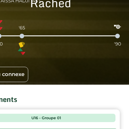
Rached
AISSA HADJI (45')
'65
60
'90
 connexe
ments
U16 - Groupe 01