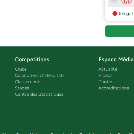
Relégat
9
Competitions
Espace Média
Clubs
Actualité
Calendriers et Résultats
Vidéos
Classements
Photos
Stades
Accreditations
Centre des Statistiques