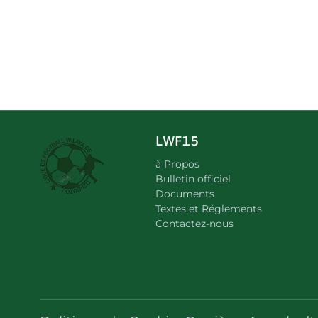
LWF15
à Propos
Bulletin officiel
Documents
Textes et Réglements
Contactez-nous