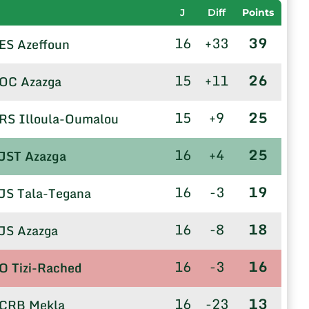
J
Diff
Points
16
+33
39
ES Azeffoun
15
+11
26
OC Azazga
15
+9
25
RS Illoula-Oumalou
16
+4
25
JST Azazga
16
-3
19
JS Tala-Tegana
16
-8
18
JS Azazga
16
-3
16
O Tizi-Rached
16
-23
13
CRB Mekla