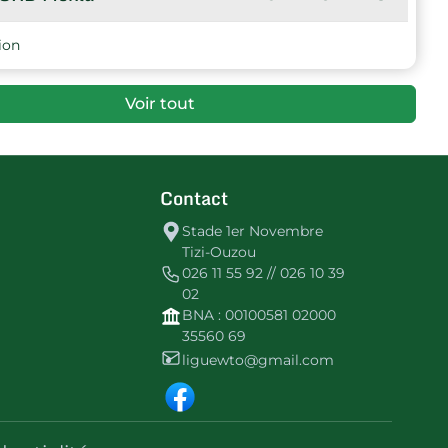
16
-26
7
US Djemaa-Saharidj
ion
Voir tout
Contact
Stade 1er Novembre
Tizi-Ouzou
026 11 55 92 // 026 10 39
02
BNA : 00100581 02000
35560 69
liguewto@gmail.com