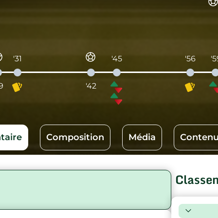
'31
'45
'56
'5
9
'42
aire
Composition
Média
Contenu
Classe