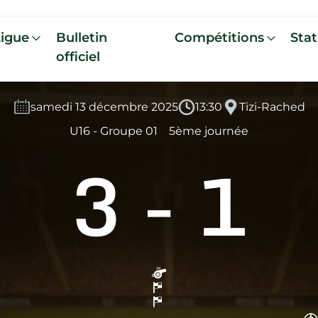
Ligue
Bulletin
Compétitions
Stat
officiel
samedi 13 décembre 2025
13:30
Tizi-Rached
U16 - Groupe 01
5ème journée
3
-
1