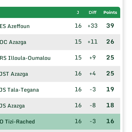
J
Diff
Points
16
+33
39
ES Azeffoun
15
+11
26
OC Azazga
15
+9
25
RS Illoula-Oumalou
16
+4
25
JST Azazga
16
-3
19
JS Tala-Tegana
16
-8
18
JS Azazga
16
-3
16
O Tizi-Rached