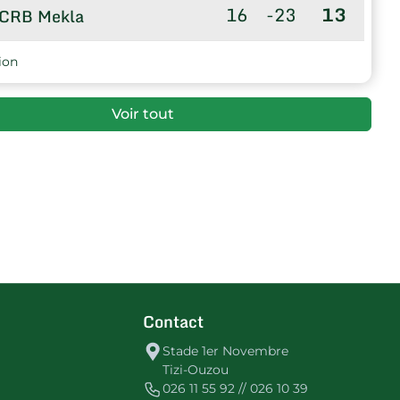
16
-23
13
CRB Mekla
16
-26
7
US Djemaa-Saharidj
ion
Voir tout
Contact
Stade 1er Novembre
Tizi-Ouzou
026 11 55 92 // 026 10 39