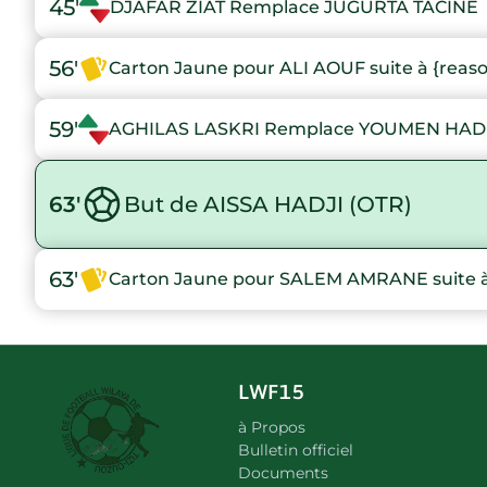
45'
DJAFAR ZIAT Remplace JUGURTA TACINE
56'
Carton Jaune pour ALI AOUF suite à {reas
59'
AGHILAS LASKRI Remplace YOUMEN HA
63'
But de AISSA HADJI (OTR)
63'
Carton Jaune pour SALEM AMRANE suite à
LWF15
à Propos
Bulletin officiel
Documents