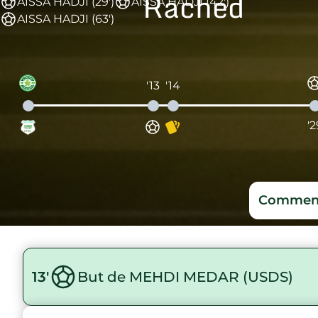
Rached
AISSA HADJI (29')
AISSA HADJI (42')
AISSA HADJI (63')
'13
'14
'2
Comment
13'
But de MEHDI MEDAR (USDS)