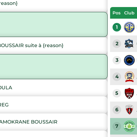
reason}
Pos
Club
1
2
SSAIR suite à {reason}
3
4
OULA
5
REG
6
 AMOKRANE BOUSSAIR
7