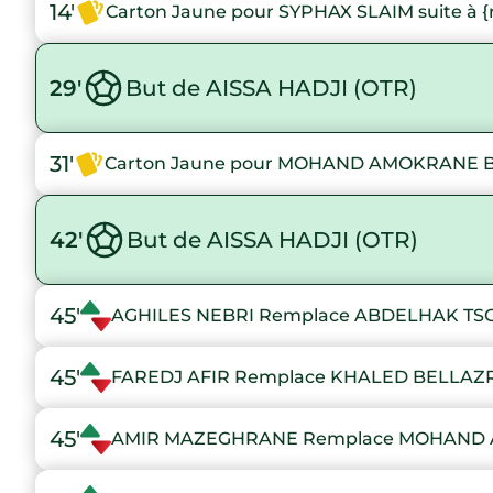
14'
Carton Jaune pour SYPHAX SLAIM suite à {
29'
But de AISSA HADJI (OTR)
31'
Carton Jaune pour MOHAND AMOKRANE BOU
42'
But de AISSA HADJI (OTR)
45'
AGHILES NEBRI Remplace ABDELHAK TS
45'
FAREDJ AFIR Remplace KHALED BELLAZ
45'
AMIR MAZEGHRANE Remplace MOHAND