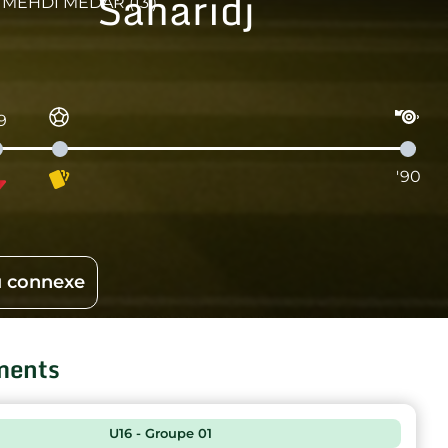
Saharidj
MEHDI MEDAR (13')
9
'90
 connexe
ments
U16 - Groupe 01