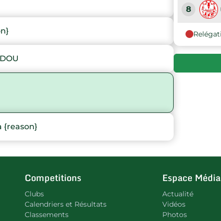
8
on}
Relégat
9
DDOU
 {reason}
Competitions
Espace Média
Clubs
Actualité
Calendriers et Résultats
Vidéos
Classements
Photos