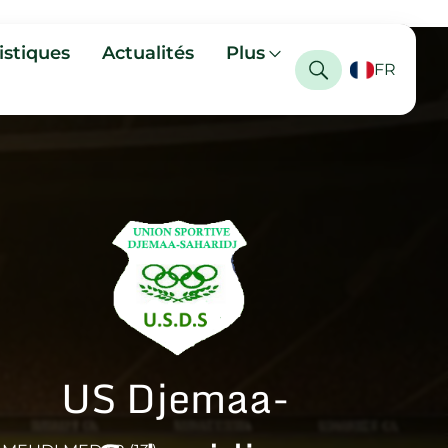
istiques
Actualités
Plus
FR
US Djemaa-