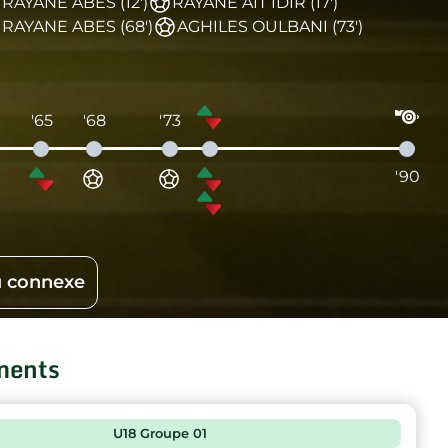
RAYANE ABES (12')
RAYANE AIT IDIR (17')
RAYANE ABES (68')
AGHILES OULBANI (73')
'65
'68
'73
'90
 connexe
ments
U18 Groupe 01