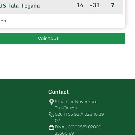
14
-31
7
JS Tala-Tegana
ion
Voir tout
Contact
Stade 1er Novembre
Tizi-Ouzou
026 11 55 92 // 026 10 39
02
BNA : 00100581 02000
35560 69