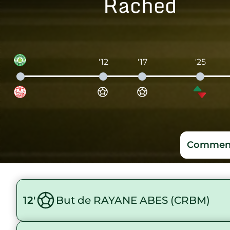
Rached
'12
'17
'25
Comment
12'
But de RAYANE ABES (CRBM)