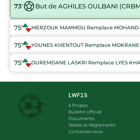
73'
But de AGHILES OULBANI (CRBM
75'
MERZOUK MAMMOU Remplace MOHAND 
75'
YOUNES KHENTOUT Remplace MOKRANE 
75'
OUREMDANE LASKRI Remplace LYES KHA
LWF15
à Propos
Bulletin officiel
Documents
Textes et Réglements
Contactez-nous