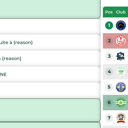
Pos
Club
1
2
te à {reason}
3
 {reason}
4
INE
5
6
7