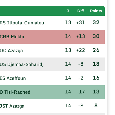
J
Diff
Points
13
+31
32
RS Illoula-Oumalou
14
+13
30
CRB Mekla
13
+22
26
OC Azazga
14
-8
18
US Djemaa-Saharidj
14
-2
16
ES Azeffoun
14
-17
13
O Tizi-Rached
14
-8
8
JST Azazga