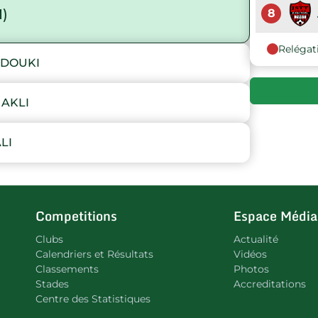
)
8
Relégat
DOUKI
AKLI
LI
Competitions
Espace Média
Clubs
Actualité
Calendriers et Résultats
Vidéos
Classements
Photos
Stades
Accreditations
Centre des Statistiques