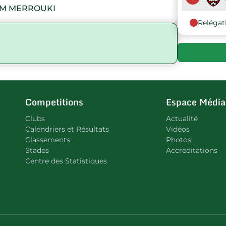
M MERROUKI
Relégat
Competitions
Espace Média
Clubs
Actualité
Calendriers et Résultats
Vidéos
Classements
Photos
Stades
Accreditations
Centre des Statistiques