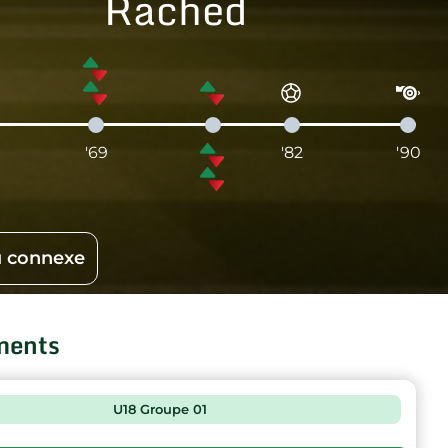
Rached
'69
'82
'90
 connexe
ments
U18 Groupe 01