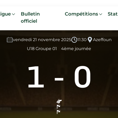
Ligue
Bulletin
Compétitions
Stat
officiel
vendredi 21 novembre 2025
11:30
Azeffoun
U18 Groupe 01
4ème journée
1
-
0