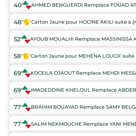
40'
AHMED BENGUERDI Remplace FOUAD A
48'
Carton Jaune pour HOCINE AKILI suite à {
52'
AYOUB MOUALHI Remplace MASSINISSA 
58'
Carton Jaune pour MEHENA LOUCIF suite 
69'
KOCEILA DJAOUT Remplace MEHDI MES
69'
IMADEDDINE KHELOUL Remplace ABDE
77'
BRAHIM BOUAYAD Remplace SAMY BELG
77'
SALIM NEKMOUCHE Remplace YANI MEN