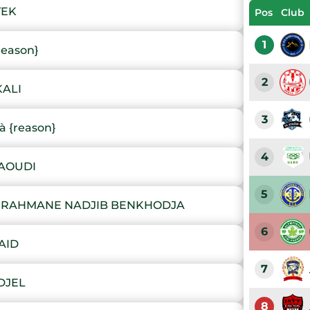
TEK
Pos
Club
1
reason}
2
KALI
3
à {reason}
4
SAOUDI
5
RRAHMANE NADJIB BENKHODJA
6
AID
7
DJEL
8