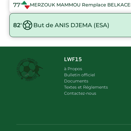
77'
MERZOUK MAMMOU Remplace BELKACE
82'
But de ANIS DJEMA (ESA)
LWF15
à Propos
Bulletin officiel
Documents
Textes et Réglements
Contactez-nous