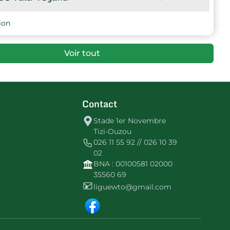
ion
Voir tout
Contact
Stade 1er Novembre
Tizi-Ouzou
026 11 55 92 // 026 10 39
02
BNA : 00100581 02000
35560 69
liguewto@gmail.com