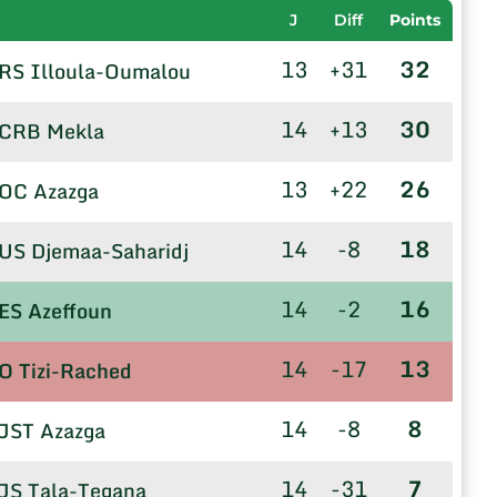
J
Diff
Points
13
+31
32
RS Illoula-Oumalou
14
+13
30
CRB Mekla
13
+22
26
OC Azazga
14
-8
18
US Djemaa-Saharidj
14
-2
16
ES Azeffoun
14
-17
13
O Tizi-Rached
14
-8
8
JST Azazga
14
-31
7
JS Tala-Tegana