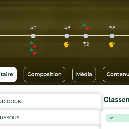
'40
'48
'58
'52
aire
Composition
Média
Contenu
Classe
ND DOUKI
OUSSOUS