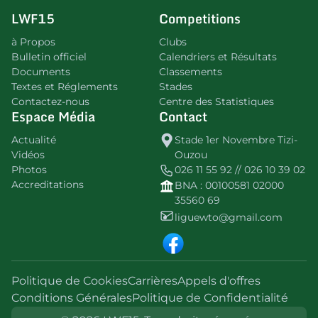
LWF15
Competitions
à Propos
Clubs
Bulletin officiel
Calendriers et Résultats
Documents
Classements
Textes et Réglements
Stades
Contactez-nous
Centre des Statistiques
Espace Média
Contact
Actualité
Stade 1er Novembre Tizi-
Vidéos
Ouzou
Photos
026 11 55 92 // 026 10 39 02
Accreditations
BNA : 00100581 02000
35560 69
liguewto@gmail.com
Politique de Cookies
Carrières
Appels d'offres
Conditions Générales
Politique de Confidentialité