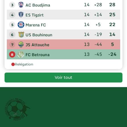
14
+28
28
AC Boudjima
3
14
+14
25
ES Tigzirt
4
14
+5
22
Marena FC
5
14
-19
14
US Bouhinoun
6
13
-44
5
JS Attouche
7
13
-45
-24
FC Betrouna
8
Relégation
Voir tout