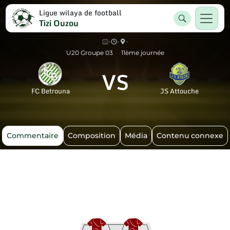
Ligue wilaya de football
Tizi Ouzou
-
-
-
U20 Groupe 03
11ème journée
VS
FC Betrouna
JS Attouche
Commentaire
Composition
Média
Contenu connexe