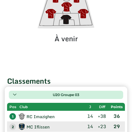
À venir
Classements
U20 Groupe 03
Pos
Club
J
Diff
Points
14
+38
36
RC Imazighen
1
14
+23
29
MC Iflissen
2