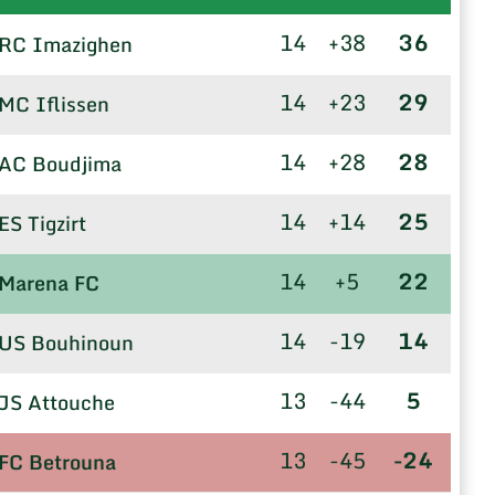
14
+38
36
RC Imazighen
14
+23
29
MC Iflissen
14
+28
28
AC Boudjima
14
+14
25
ES Tigzirt
14
+5
22
Marena FC
14
-19
14
US Bouhinoun
13
-44
5
JS Attouche
13
-45
-24
FC Betrouna