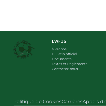
LWF15
à Propos
Bulletin officiel
Documents
Textes et Réglements
Contactez-nous
Politique de Cookies
Carrières
Appels d'