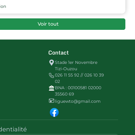
ion
Voir tout
Contact
Stade 1er Novembre
Tizi-Ouzou
026 11 55 92 // 026 10 39
02
BNA : 00100581 02000
35560 69
liguewto@gmail.com
dentialité