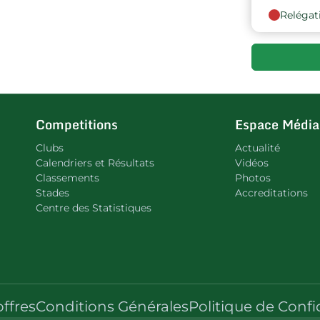
Relégat
Competitions
Espace Média
Clubs
Actualité
Calendriers et Résultats
Vidéos
Classements
Photos
Stades
Accreditations
Centre des Statistiques
offres
Conditions Générales
Politique de Confi