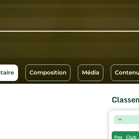
aire
Composition
Média
Contenu
Classe
Pos
Club