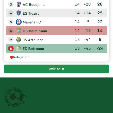
14
+28
28
AC Boudjima
3
14
+14
25
ES Tigzirt
4
14
+5
22
Marena FC
5
14
-19
14
US Bouhinoun
6
13
-44
5
JS Attouche
7
13
-45
-24
FC Betrouna
8
Relégation
Voir tout