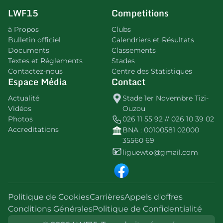
LWF15
Competitions
à Propos
Clubs
Bulletin officiel
Calendriers et Résultats
Documents
Classements
Textes et Réglements
Stades
Contactez-nous
Centre des Statistiques
Espace Média
Contact
Actualité
Stade 1er Novembre Tizi-
Vidéos
Ouzou
Photos
026 11 55 92 // 026 10 39 02
Accreditations
BNA : 00100581 02000
35560 69
liguewto@gmail.com
Politique de Cookies
Carrières
Appels d'offres
Conditions Générales
Politique de Confidentialité