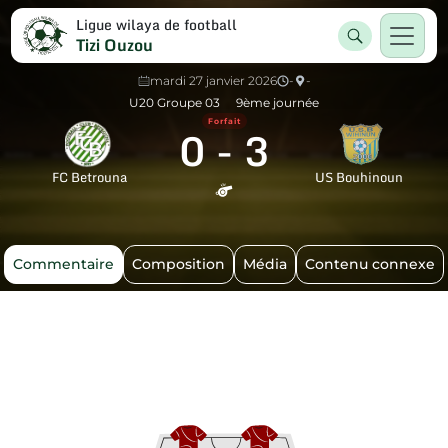
Ligue wilaya de football
Tizi Ouzou
mardi 27 janvier 2026
-
-
U20 Groupe 03
9ème journée
Forfait
0
-
3
FC Betrouna
US Bouhinoun
Commentaire
Composition
Média
Contenu connexe