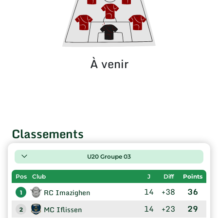
À venir
Classements
U20 Groupe 03
Pos
Club
J
Diff
Points
14
+38
36
RC Imazighen
1
14
+23
29
MC Iflissen
2