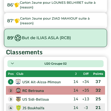
Carton Jaune pour LOUNES BELHIRET suite à
86'
{reason}
Carton Jaune pour ZIAD MAHIOUF suite à
87'
{reason}
89'
But de ILIAS ASLA (RCB)
Classements
U20 Groupe 02
Pos
Club
J
Diff
Points
14
+34
37
USK Ait-Aissa-Mimoun
1
14
+35
32
RC Betrouna
2
14
+13
25
US Sidi-Belloua
3
14
-3
21
JS Boukhalfa
4