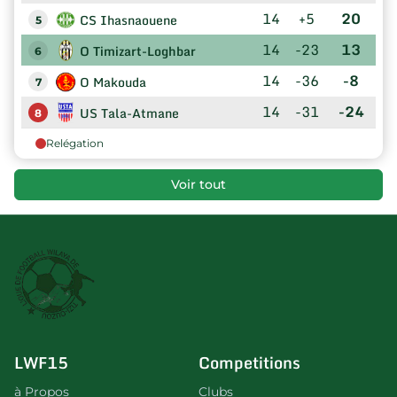
14
+5
20
CS Ihasnaouene
5
14
-23
13
O Timizart-Loghbar
6
14
-36
-8
O Makouda
7
14
-31
-24
US Tala-Atmane
8
Relégation
Voir tout
LWF15
Competitions
à Propos
Clubs