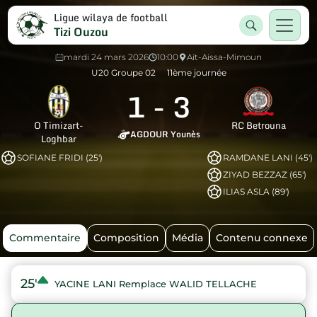
Ligue wilaya de football
Tizi Ouzou
mardi 24 mars 2026
10:00
Ait-Aissa-Mimoun
U20 Groupe 02
11ème journée
1
-
3
O Timizart-
RC Betrouna
AGDOUR Younès
Loghbar
SOFIANE FRIDI (25')
RAMDANE LANI (45')
ZIYAD BEZZAZ (65')
ILIAS ASLA (89')
Commentaire
Composition
Média
Contenu connexe
25'
YACINE LANI Remplace WALID TELLACHE