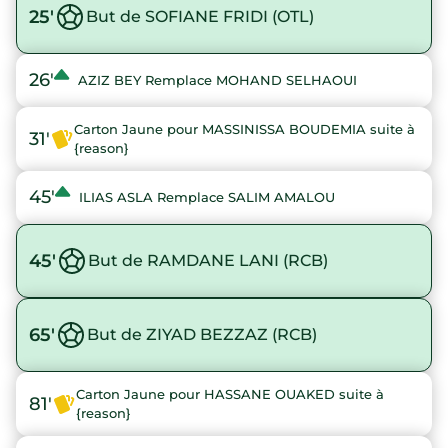
25'
But de SOFIANE FRIDI (OTL)
26'
AZIZ BEY Remplace MOHAND SELHAOUI
Carton Jaune pour MASSINISSA BOUDEMIA suite à
31'
{reason}
45'
ILIAS ASLA Remplace SALIM AMALOU
45'
But de RAMDANE LANI (RCB)
65'
But de ZIYAD BEZZAZ (RCB)
Carton Jaune pour HASSANE OUAKED suite à
81'
{reason}