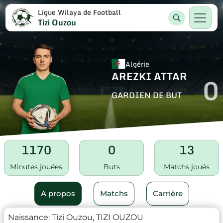
Ligue Wilaya de Football
Tizi Ouzou
Algérie
AREZKI ATTAR
0
GARDIEN DE BUT
1170
0
13
Minutes jouées
Buts
Matchs joués
A propos
Matchs
Carrière
Naissance:
Tizi Ouzou, TIZI OUZOU