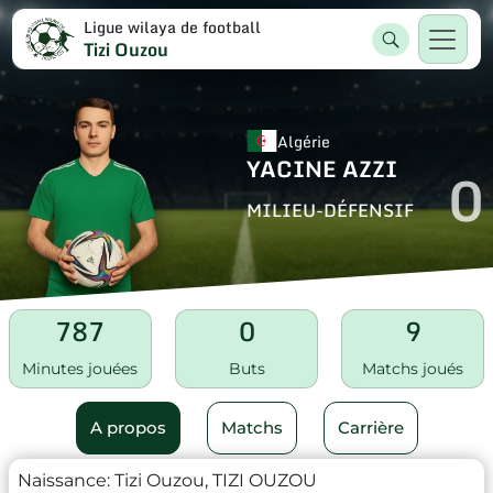
Ligue wilaya de football
Tizi Ouzou
Algérie
YACINE AZZI
0
MILIEU-DÉFENSIF
787
0
9
Minutes jouées
Buts
Matchs joués
A propos
Matchs
Carrière
Naissance:
Tizi Ouzou, TIZI OUZOU