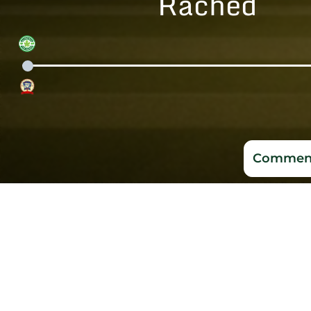
Rached
Comment