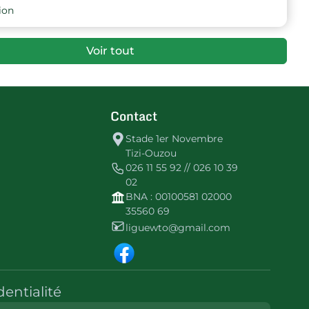
14
-81
-27
JST Azazga
ion
Voir tout
Contact
Stade 1er Novembre
Tizi-Ouzou
026 11 55 92 // 026 10 39
02
BNA : 00100581 02000
35560 69
liguewto@gmail.com
dentialité