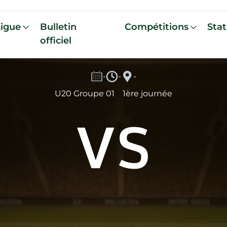
Ligue
Bulletin
Compétitions
Stat
officiel
-
-
-
U20 Groupe 01
1ère journée
VS