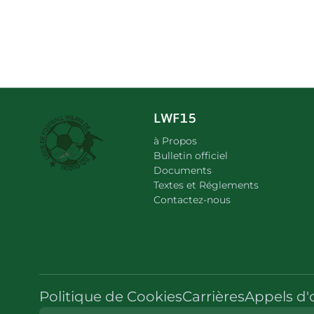
LWF15
à Propos
Bulletin officiel
Documents
Textes et Réglements
Contactez-nous
Politique de Cookies
Carrières
Appels d'