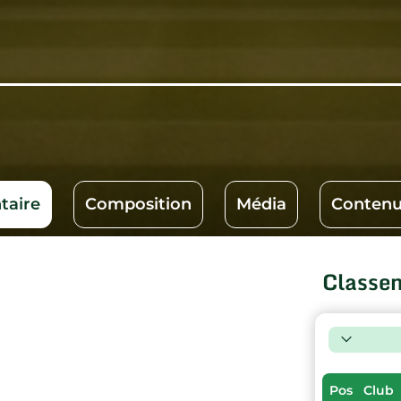
aire
Composition
Média
Contenu
Classe
Pos
Club