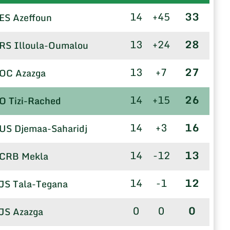
14
+45
33
ES Azeffoun
13
+24
28
RS Illoula-Oumalou
13
+7
27
OC Azazga
14
+15
26
O Tizi-Rached
14
+3
16
US Djemaa-Saharidj
14
-12
13
CRB Mekla
14
-1
12
JS Tala-Tegana
0
0
0
JS Azazga