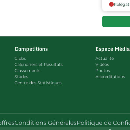
Relégat
9
Competitions
Espace Média
Clubs
Actualité
Calendriers et Résultats
Vidéos
Classements
Photos
Stades
Accreditations
Centre des Statistiques
offres
Conditions Générales
Politique de Confi