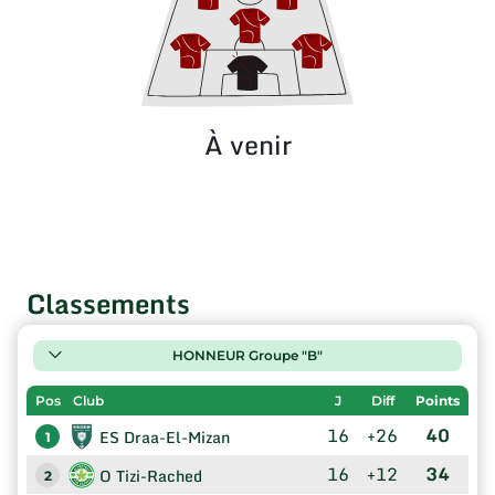
À venir
Classements
HONNEUR Groupe "B"
Pos
Club
J
Diff
Points
16
+26
40
ES Draa-El-Mizan
1
16
+12
34
O Tizi-Rached
2