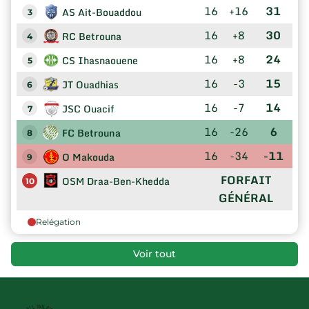
16
+16
31
AS Ait-Bouaddou
3
16
+8
30
RC Betrouna
4
16
+8
24
CS Ihasnaouene
5
16
-3
15
JT Ouadhias
6
16
-7
14
JSC Ouacif
7
16
-26
6
FC Betrouna
8
16
-34
-11
O Makouda
9
FORFAIT
OSM Draa-Ben-Khedda
10
GÉNÉRAL
Relégation
Voir tout