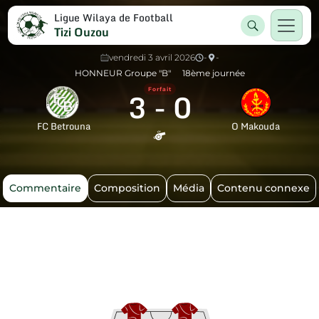
Ligue Wilaya de Football
Tizi Ouzou
vendredi 3 avril 2026
-
-
HONNEUR Groupe "B"
18ème journée
3
-
0
Forfait
FC Betrouna
O Makouda
Commentaire
Composition
Média
Contenu connexe