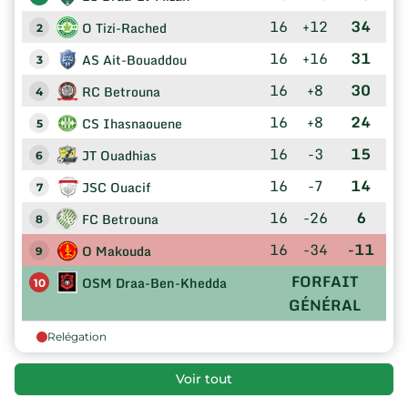
16
+12
34
O Tizi-Rached
2
16
+16
31
AS Ait-Bouaddou
3
16
+8
30
RC Betrouna
4
16
+8
24
CS Ihasnaouene
5
16
-3
15
JT Ouadhias
6
16
-7
14
JSC Ouacif
7
16
-26
6
FC Betrouna
8
16
-34
-11
O Makouda
9
FORFAIT
OSM Draa-Ben-Khedda
10
GÉNÉRAL
Relégation
Voir tout