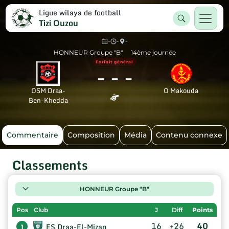
Ligue wilaya de football
Tizi Ouzou
-
-
-
HONNEUR Groupe "B"
14ème journée
Forfait général
-
-
-
OSM Draa-
O Makouda
Ben-Khedda
Commentaire
Composition
Média
Contenu connexe
Classements
HONNEUR Groupe "B"
Pos
Club
J
Diff
Points
16
+26
40
ES Draa-El-Mizan
1