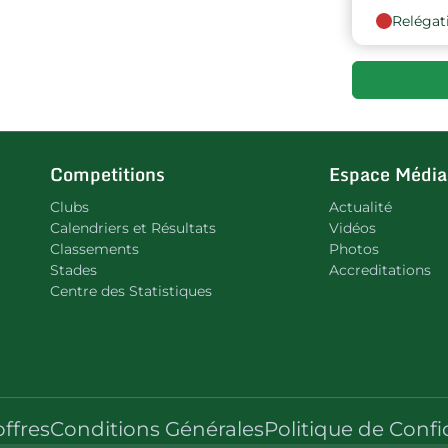
Relégat
9
10
Competitions
Espace Média
Clubs
Actualité
Calendriers et Résultats
Vidéos
Classements
Photos
Stades
Accreditations
Centre des Statistiques
offres
Conditions Générales
Politique de Confi