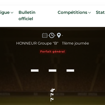
Ligue
Bulletin
Compétitions
Stat
officiel
-
-
-
HONNEUR Groupe "B"
11ème journée
-
-
-
Forfait général