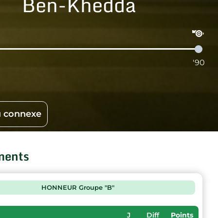
Ben-Khedda
'90
 connexe
ments
HONNEUR Groupe "B"
J
Diff
Points