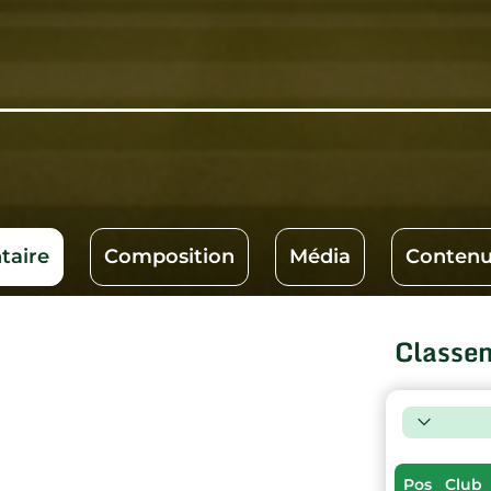
aire
Composition
Média
Contenu
Classe
Pos
Club