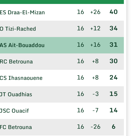
16
+26
40
ES Draa-El-Mizan
16
+12
34
O Tizi-Rached
16
+16
31
AS Ait-Bouaddou
16
+8
30
RC Betrouna
16
+8
24
CS Ihasnaouene
16
-3
15
JT Ouadhias
16
-7
14
JSC Ouacif
16
-26
6
FC Betrouna