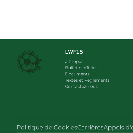
LWF15
à Propos
Bulletin officiel
Documents
Textes et Réglements
Contactez-nous
Politique de Cookies
Carrières
Appels d'