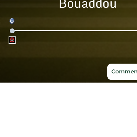
Bouaddou
Comment