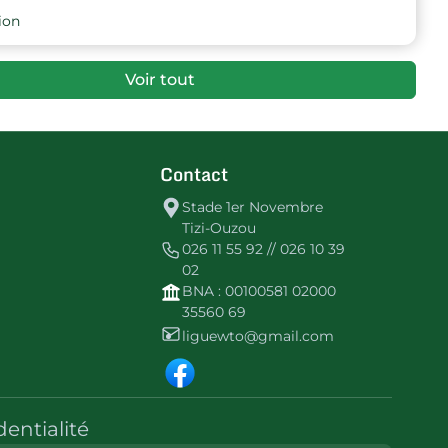
16
-34
-11
O Makouda
ion
FORFAIT
OSM Draa-Ben-Khedda
Voir tout
GÉNÉRAL
Contact
Stade 1er Novembre
Tizi-Ouzou
026 11 55 92 // 026 10 39
02
BNA : 00100581 02000
35560 69
liguewto@gmail.com
dentialité