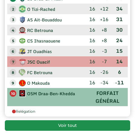
16
+12
34
O Tizi-Rached
2
16
+16
31
AS Ait-Bouaddou
3
16
+8
30
RC Betrouna
4
16
+8
24
CS Ihasnaouene
5
16
-3
15
JT Ouadhias
6
16
-7
14
JSC Ouacif
7
16
-26
6
FC Betrouna
8
16
-34
-11
O Makouda
9
FORFAIT
OSM Draa-Ben-Khedda
10
GÉNÉRAL
Relégation
Voir tout