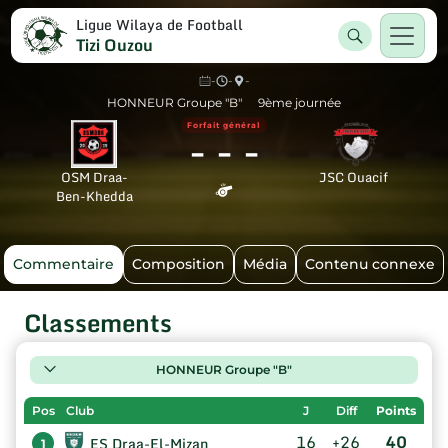
Ligue Wilaya de Football
Tizi Ouzou
-
-
-
HONNEUR Groupe "B"
9ème journée
-
-
-
Forfait général
OSM Draa-
JSC Ouacif
Ben-Khedda
Commentaire
Composition
Média
Contenu connexe
Classements
HONNEUR Groupe "B"
Pos
Club
J
Diff
Points
16
+26
40
ES Draa-El-Mizan
1