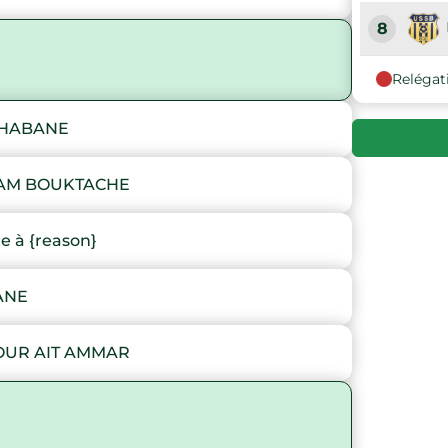
8
Relégat
9
CHABANE
10
LAM BOUKTACHE
 à {reason}
ANE
HOUR AIT AMMAR