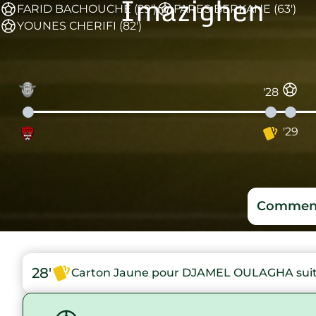
Imazighen
FARID BACHOUCHE (29')
FARES BERKANE (63')
YOUNES CHERIFI (82')
'28
'29
Comment
28'
Carton Jaune pour DJAMEL OULAGHA suite