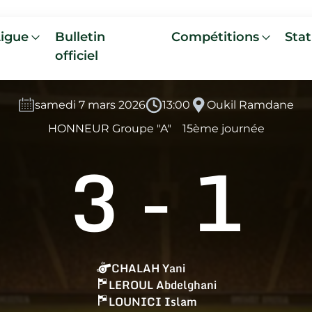
Ligue
Bulletin
Compétitions
Stat
officiel
samedi 7 mars 2026
13:00
Oukil Ramdane
HONNEUR Groupe "A"
15ème journée
3
-
1
CHALAH Yani
LEROUL Abdelghani
LOUNICI Islam