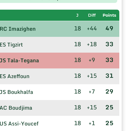
J
Diff
Points
18
+44
49
RC Imazighen
18
+18
33
ES Tigzirt
18
+9
33
JS Tala-Tegana
18
+15
31
ES Azeffoun
18
+7
29
JS Boukhalfa
18
+15
25
AC Boudjima
18
+1
25
US Assi-Youcef