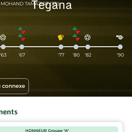
Tegana
MOHAND TAMAZIRT (33')
'63
'67
'77
'80
'82
'90
 connexe
ments
HONNEUR Groupe "A"