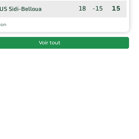
18
-15
15
US Sidi-Belloua
18
-45
2
US Bouhinoun
ion
18
-49
-7
US Tala-Atmane
Voir tout