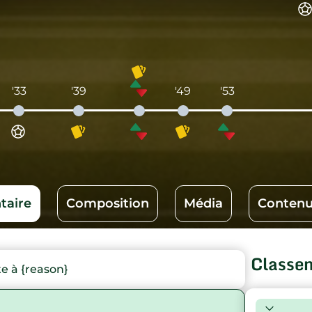
'33
'39
'49
'53
aire
Composition
Média
Contenu
Classe
 à {reason}