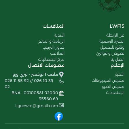
LWF15
المنافسات
عن الرابطة
الأندية
النشرة الرسمية
الرزنامة و النتائج
وثائق للتحميل
جدول الترتيب
نصوص و قوانين
الملاعب
اتصل بنا
مركز الإحصائيات
الإعلام
معلومات الاتصال
الأخبار
ملعب 1 نوفمبر - تيزي وزو
معرض الفيديوهات
026 11 55 92 // 026 10 39
معرض الصور
02
الإعتمادات
BNA : 00100581 02000
35560 69
liguewto@gmail.com