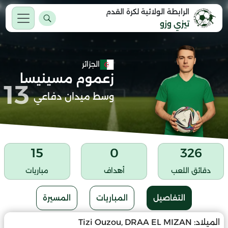
الرابطة الولائية لكرة القدم
تيزي وزو
الجزائر
زعموم مسينيسا
13
وسط ميدان دفاعي
15
0
326
دقائق اللعب
أهداف
مباريات
التفاصيل
المباريات
المسيرة
الميلاد:
Tizi Ouzou, DRAA EL MIZAN