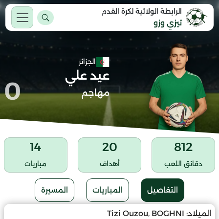
الرابطة الولائية لكرة القدم
تيزي وزو
الجزائر
عيد علي
0
مهاجم
14
20
812
دقائق اللعب
أهداف
مباريات
التفاصيل
المباريات
المسيرة
الميلاد:
Tizi Ouzou, BOGHNI