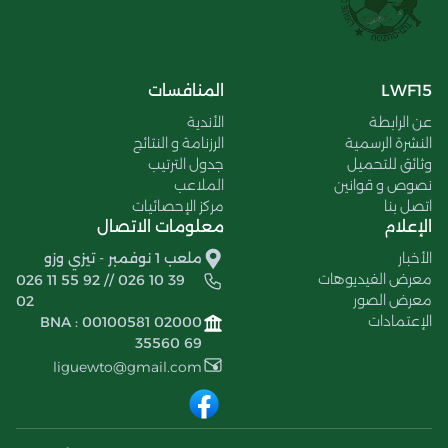
LWF15
المنافسات
عن الرابطة
الأندية
النشرة الرسمية
الرزنامة و النتائج
وثائق للتحميل
جدول الترتيب
نصوص و قوانين
الملاعب
اتصل بنا
مركز الإحصائيات
الإعلام
معلومات الاتصال
الأخبار
ملعب 1 نوفمبر - تيزي وزو
معرض الفيديوهات
026 11 55 92 // 026 10 39
معرض الصور
02
الإعتمادات
BNA : 00100581 02000
35560 69
liguewto@gmail.com