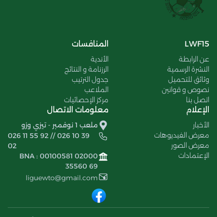
LWF15
المنافسات
عن الرابطة
الأندية
النشرة الرسمية
الرزنامة و النتائج
وثائق للتحميل
جدول الترتيب
نصوص و قوانين
الملاعب
اتصل بنا
مركز الإحصائيات
الإعلام
معلومات الاتصال
الأخبار
ملعب 1 نوفمبر - تيزي وزو
معرض الفيديوهات
026 11 55 92 // 026 10 39
معرض الصور
02
الإعتمادات
BNA : 00100581 02000
35560 69
liguewto@gmail.com