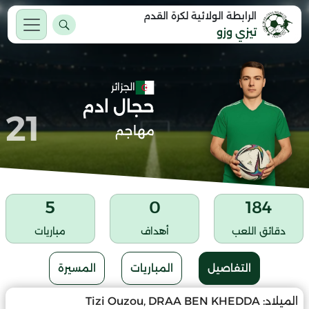
الرابطة الولائية لكرة القدم
تيزي وزو
الجزائر
حجال ادم
21
مهاجم
5
0
184
دقائق اللعب
أهداف
مباريات
التفاصيل
المباريات
المسيرة
الميلاد:
Tizi Ouzou, DRAA BEN KHEDDA