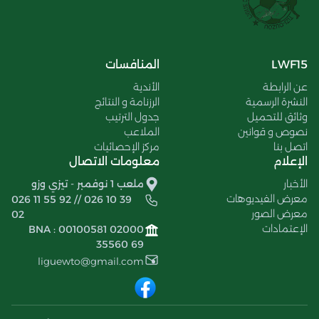
LWF15
المنافسات
عن الرابطة
الأندية
النشرة الرسمية
الرزنامة و النتائج
وثائق للتحميل
جدول الترتيب
نصوص و قوانين
الملاعب
اتصل بنا
مركز الإحصائيات
الإعلام
معلومات الاتصال
الأخبار
ملعب 1 نوفمبر - تيزي وزو
معرض الفيديوهات
026 11 55 92 // 026 10 39
معرض الصور
02
الإعتمادات
BNA : 00100581 02000
35560 69
liguewto@gmail.com