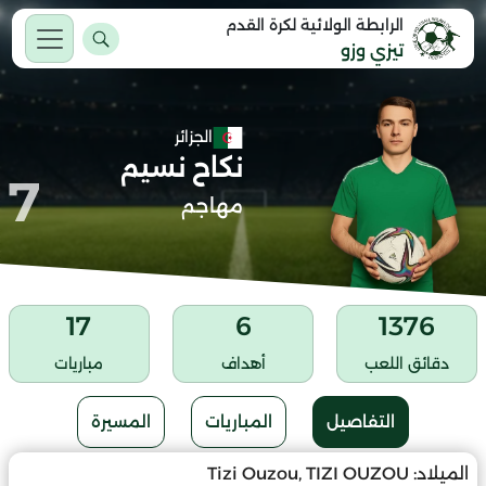
الرابطة الولائية لكرة القدم
تيزي وزو
الجزائر
نكاح نسيم
7
مهاجم
17
6
1376
دقائق اللعب
أهداف
مباريات
التفاصيل
المباريات
المسيرة
الميلاد:
Tizi Ouzou, TIZI OUZOU