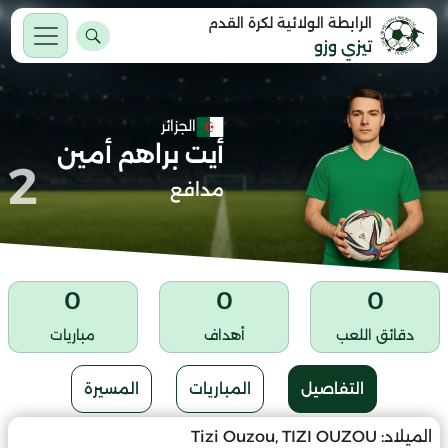
الرابطة الولائية لكرة القدم
تيزي وزو
الجزائر
أيت براهم أمين
2
مدافع
0
0
0
دقائق اللعب
أهداف
مباريات
التفاصيل
المباريات
المسيرة
الميلاد:
Tizi Ouzou, TIZI OUZOU