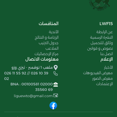
LWF15
المنافسات
عن الرابطة
الأندية
النشرة الرسمية
الرزنامة و النتائج
وثائق للتحميل
جدول الترتيب
نصوص و قوانين
الملاعب
اتصل بنا
مركز الإحصائيات
الإعلام
معلومات الاتصال
الأخبار
ملعب 1 نوفمبر - تيزي وزو
معرض الفيديوهات
026 11 55 92 // 026 10 39
معرض الصور
02
الإعتمادات
BNA : 00100581 02000
35560 69
liguewto@gmail.com