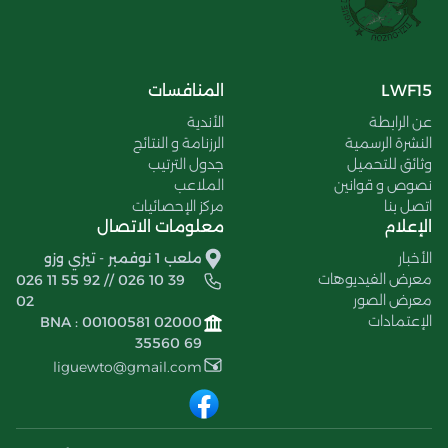
LWF15
المنافسات
عن الرابطة
الأندية
النشرة الرسمية
الرزنامة و النتائج
وثائق للتحميل
جدول الترتيب
نصوص و قوانين
الملاعب
اتصل بنا
مركز الإحصائيات
الإعلام
معلومات الاتصال
الأخبار
ملعب 1 نوفمبر - تيزي وزو
معرض الفيديوهات
026 11 55 92 // 026 10 39
معرض الصور
02
الإعتمادات
BNA : 00100581 02000
35560 69
liguewto@gmail.com