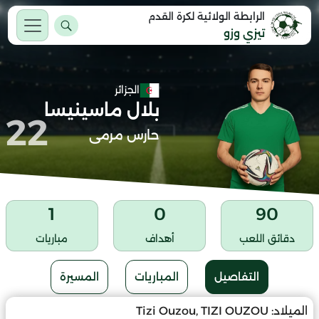
الرابطة الولائية لكرة القدم
تيزي وزو
الجزائر
بلال ماسينيسا
22
حارس مرمى
1
0
90
دقائق اللعب
أهداف
مباريات
التفاصيل
المباريات
المسيرة
الميلاد:
Tizi Ouzou, TIZI OUZOU