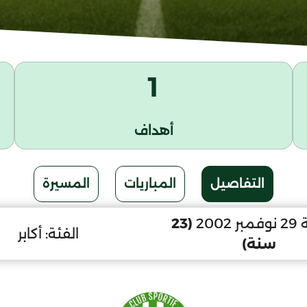
1
أهداف
التفاصيل
المباريات
المسيرة
2002
(23
الفئة:
أكابر
سنة)