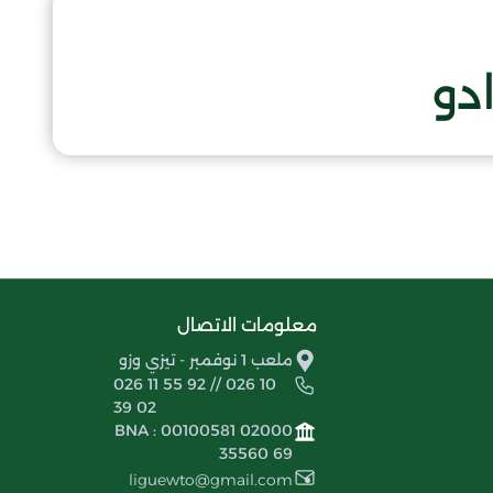
دو
معلومات الاتصال
ملعب 1 نوفمبر - تيزي وزو
026 11 55 92 // 026 10
39 02
BNA : 00100581 02000
35560 69
liguewto@gmail.com