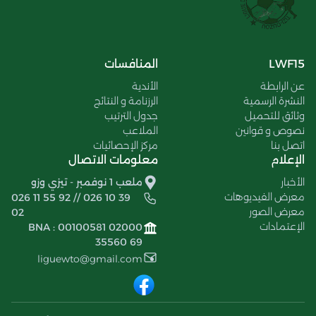
LWF15
المنافسات
عن الرابطة
الأندية
النشرة الرسمية
الرزنامة و النتائج
وثائق للتحميل
جدول الترتيب
نصوص و قوانين
الملاعب
اتصل بنا
مركز الإحصائيات
الإعلام
معلومات الاتصال
الأخبار
ملعب 1 نوفمبر - تيزي وزو
معرض الفيديوهات
026 11 55 92 // 026 10 39
معرض الصور
02
الإعتمادات
BNA : 00100581 02000
35560 69
liguewto@gmail.com