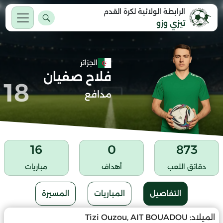
الرابطة الولائية لكرة القدم
تيزي وزو
الجزائر
فلاح صفيان
18
مدافع
16
0
873
دقائق اللعب
أهداف
مباريات
التفاصيل
المباريات
المسيرة
الميلاد:
Tizi Ouzou, AIT BOUADOU