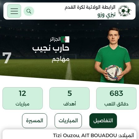
الرابطة الولائية لكرة القدم
تيزي وزو
الجزائر
حارب نجيب
7
مهاجم
12
5
683
دقائق اللعب
أهداف
مباريات
التفاصيل
المباريات
المسيرة
الميلاد:
Tizi Ouzou, AIT BOUADOU