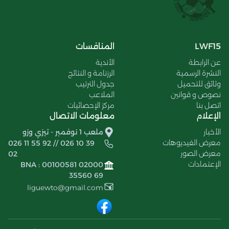
LWF15
المنافسات
عن الرابطة
الأندية
النشرة الرسمية
الرزنامة و النتائج
وثائق للتحميل
جدول الترتيب
نصوص و قوانين
الملاعب
اتصل بنا
مركز الإحصائيات
الإعلام
معلومات الاتصال
الأخبار
ملعب 1 نوفمبر - تيزي وزو
معرض الفيديوهات
026 11 55 92 // 026 10 39
معرض الصور
02
الإعتمادات
BNA : 00100581 02000
35560 69
liguewto@gmail.com