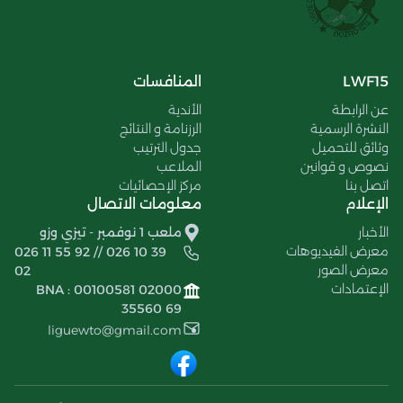
LWF15
المنافسات
عن الرابطة
الأندية
النشرة الرسمية
الرزنامة و النتائج
وثائق للتحميل
جدول الترتيب
نصوص و قوانين
الملاعب
اتصل بنا
مركز الإحصائيات
الإعلام
معلومات الاتصال
الأخبار
ملعب 1 نوفمبر - تيزي وزو
معرض الفيديوهات
026 11 55 92 // 026 10 39
معرض الصور
02
الإعتمادات
BNA : 00100581 02000
35560 69
liguewto@gmail.com