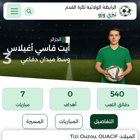
الرابطة الولائية لكرة القدم
تيزي وزو
الجزائر
أيت قاسي أغيلاس
3
وسط ميدان دفاعي
7
0
540
دقائق اللعب
أهداف
مباريات
التفاصيل
المباريات
المسيرة
الميلاد:
Tizi Ouzou, OUACIF