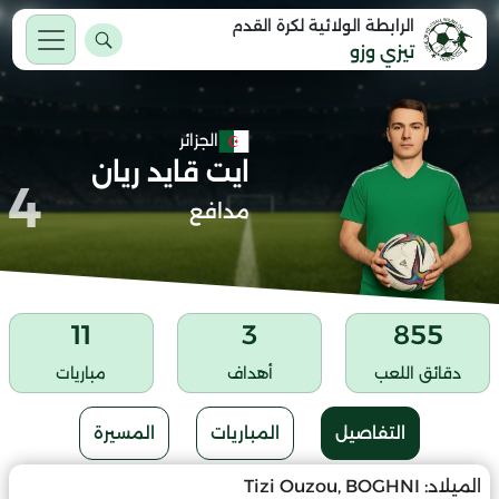
الرابطة الولائية لكرة القدم
تيزي وزو
الجزائر
ايت قايد ريان
4
مدافع
11
3
855
دقائق اللعب
أهداف
مباريات
التفاصيل
المباريات
المسيرة
الميلاد:
Tizi Ouzou, BOGHNI