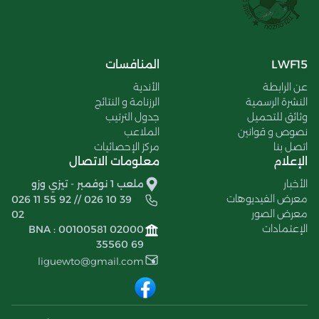
LWF15
المنافسات
عن الرابطة
الأندية
النشرة الرسمية
الرزنامة و النتائج
وثائق للتحميل
جدول الترتيب
نصوص و قوانين
الملاعب
اتصل بنا
مركز الإحصائيات
الإعلام
معلومات الاتصال
الأخبار
ملعب 1 نوفمبر - تيزي وزو
معرض الفيديوهات
026 11 55 92 // 026 10 39
معرض الصور
02
الإعتمادات
BNA : 00100581 02000
35560 69
liguewto@gmail.com