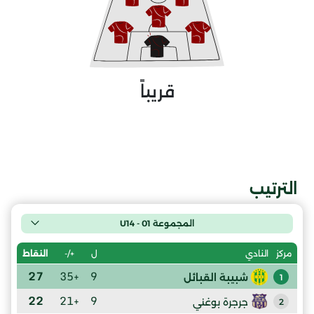
قريباً
الترتيب
المجموعة 01 - U14
ل
+/-
النقاط
مركز
النادي
27
+35
9
شبيبة القبائل
1
22
+21
9
جرجرة بوغني
2