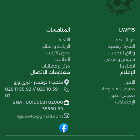
LWF15
المنافسات
عن الرابطة
الأندية
النشرة الرسمية
الرزنامة و النتائج
وثائق للتحميل
جدول الترتيب
نصوص و قوانين
الملاعب
اتصل بنا
مركز الإحصائيات
الإعلام
معلومات الاتصال
الأخبار
ملعب 1 نوفمبر - تيزي وزو
معرض الفيديوهات
026 11 55 92 // 026 10 39
معرض الصور
02
الإعتمادات
BNA : 00100581 02000
35560 69
liguewto@gmail.com