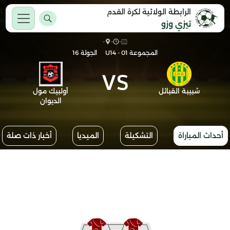
الرابطة الولائية لكرة القدم
تيزي وزو
-
-
-
المجموعة 01 - U14
الجولة 16
VS
شبيبة القبائل
أولبيك مول
الديوان
أحداث المباراة
التشكيلة
الميديا
أخبار ذات صلة